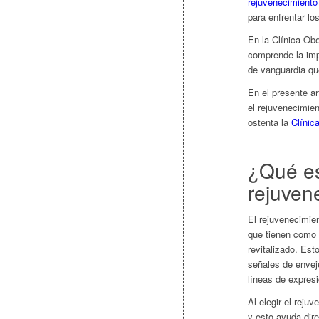
rejuvenecimiento 
para enfrentar lo
En la Clínica Obe
comprende la impo
de vanguardia qu
En el presente ar
el rejuvenecimien
ostenta la
Clínic
¿Qué es
rejuvene
El rejuvenecimie
que tienen como o
revitalizado. Es
señales de envej
líneas de expresi
Al elegir el rejuv
y esto ayuda dir