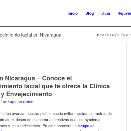
Inicio
Blog
Guía
Rejuve
necimiento facial en Nicaragua
Usted está aquí:
Inicio
/
en Nicaragua – Conoce el
miento facial que te ofrece la Clínica
 y Envejecimiento
/
/
en
Blog
por
Centria
iempo avanza, nuestra piel no puede evitar mostrar los rastros de
do así el deseo de encontrar alternativas que nos ayuden a
nes y resplandecientes. En este contexto,
la
cirugía de