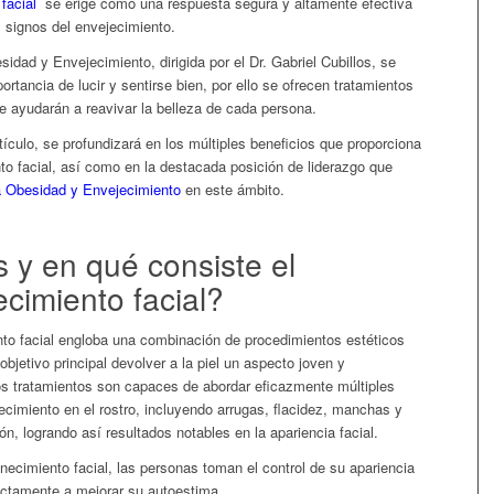
facial
se erige como una respuesta segura y altamente efectiva
s signos del envejecimiento.
sidad y Envejecimiento, dirigida por el Dr. Gabriel Cubillos, se
rtancia de lucir y sentirse bien, por ello se ofrecen tratamientos
e ayudarán a reavivar la belleza de cada persona.
tículo, se profundizará en los múltiples beneficios que proporciona
to facial, así como en la destacada posición de liderazgo que
a Obesidad y Envejecimiento
en este ámbito.
 y en qué consiste el
cimiento facial
?
nto facial engloba una combinación de procedimientos estéticos
bjetivo principal devolver a la piel un aspecto joven y
tos tratamientos son capaces de abordar eficazmente múltiples
ecimiento en el rostro, incluyendo arrugas, flacidez, manchas y
ón, logrando así resultados notables en la apariencia facial.
enecimiento facial
, las personas toman el control de su apariencia
ectamente a mejorar su autoestima.