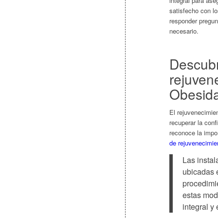
integral para as
satisfecho con lo
responder pregunt
necesario.
Descubr
rejuvene
Obesida
El rejuvenecimien
recuperar la con
reconoce la impor
de rejuvenecimien
Las instal
ubicadas e
procedimie
estas mod
integral y